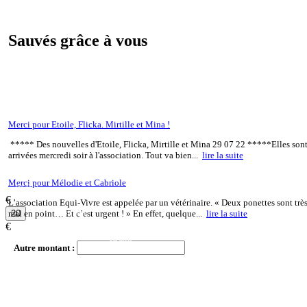
Sauvés grâce à vous
Merci pour Etoile, Flicka. Mirtille et Mina !
***** Des nouvelles d'Etoile, Flicka, Mirtille et Mina 29 07 22 *****Elles son
arrivées mercredi soir à l'association. Tout va bien...
lire la suite
Merci pour Mélodie et Cabriole
par mois
€
L’association Equi-Vivre est appelée par un vétérinaire. « Deux ponettes sont trè
mal en point… Et c’est urgent ! » En effet, quelque...
lire la suite
par mois
€
par mois
Autre montant :
par mois