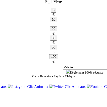
Equi-Vivre
€
€
€
€
€
€
Règlement 100% sécurisé
Carte Bancaire - PayPal - Chèque