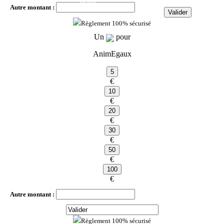
par mois
Autre montant :
par mois
Règlement 100% sécurisé
Un
pour
AnimEgaux
€
€
€
€
€
€
Autre montant :
Règlement 100% sécurisé