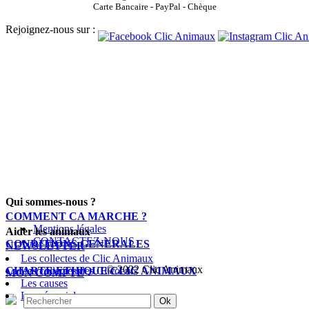
Carte Bancaire - PayPal - Chèque
Rejoignez-nous sur :
Qui sommes-nous ?
COMMENT CA MARCHE ?
Mentions légales
Aider les animaux
CONTACTEZ-NOUS
CONDITIONS GENERALES
NEWSLETTER
Les collectes de Clic Animaux
© 2022 Clic Animaux
CHARTE ETHIQUE CLIC ANIMAUX
Les collectes des Clicoeurs
MON COMPTE
Les causes
Le mémorial