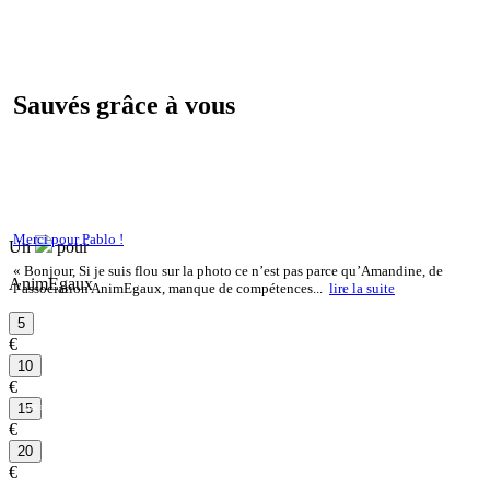
Sauvés grâce à vous
Merci pour Pablo !
Un
pour
« Bonjour, Si je suis flou sur la photo ce n’est pas parce qu’Amandine, de
AnimEgaux
l’association AnimEgaux, manque de compétences...
lire la suite
€
€
par mois
€
par mois
€