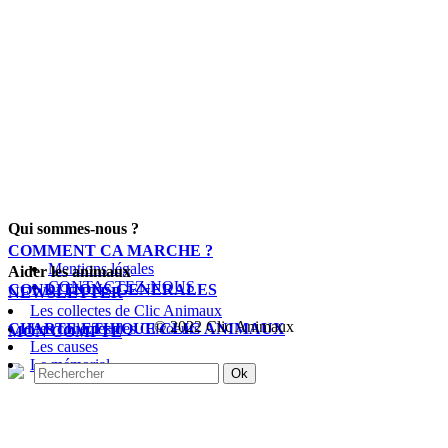
Qui sommes-nous ?
COMMENT CA MARCHE ?
Mentions légales
Aider les animaux
CONTACTEZ-NOUS
CONDITIONS GENERALES
NEWSLETTER
Les collectes de Clic Animaux
© 2022 Clic Animaux
CHARTE ETHIQUE CLIC ANIMAUX
Les collectes des Clicoeurs
MON COMPTE
Les causes
Le mémorial