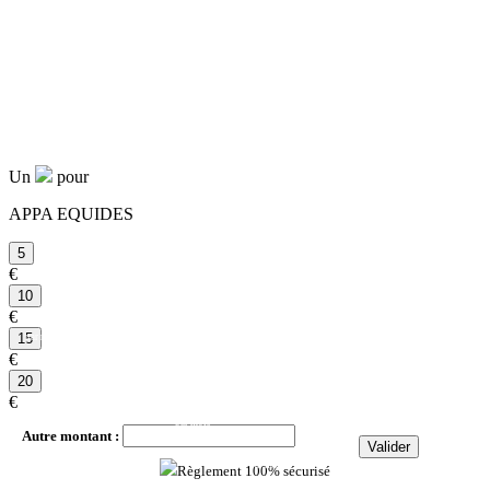
Un
pour
APPA EQUIDES
€
€
par mois
€
par mois
€
par mois
Autre montant :
par mois
Règlement 100% sécurisé