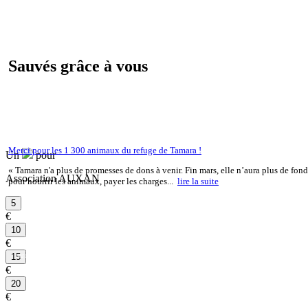
Sauvés grâce à vous
Merci pour les 1 300 animaux du refuge de Tamara !
Un
pour
« Tamara n'a plus de promesses de dons à venir. Fin mars, elle n’aura plus de fond
Association AUXAN
pour nourrir les animaux, payer les charges...
lire la suite
€
€
par mois
€
par mois
€