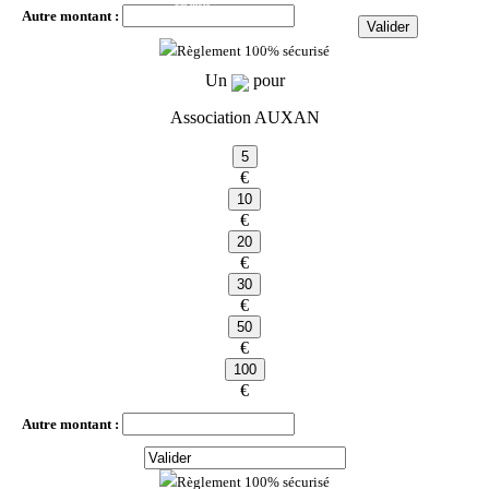
par mois
Autre montant :
par mois
Règlement 100% sécurisé
Un
pour
Association AUXAN
€
€
€
€
€
€
Autre montant :
Règlement 100% sécurisé