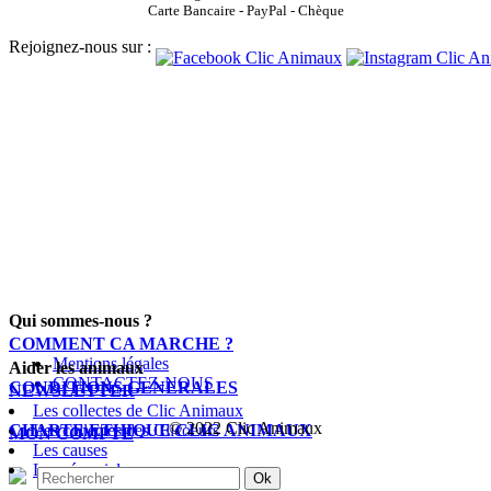
Carte Bancaire - PayPal - Chèque
Rejoignez-nous sur :
Qui sommes-nous ?
COMMENT CA MARCHE ?
Mentions légales
Aider les animaux
CONTACTEZ-NOUS
CONDITIONS GENERALES
NEWSLETTER
Les collectes de Clic Animaux
© 2022 Clic Animaux
CHARTE ETHIQUE CLIC ANIMAUX
Les collectes des Clicoeurs
MON COMPTE
Les causes
Le mémorial