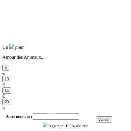
Un
pour
Amour des Animaux...
€
€
par mois
€
par mois
€
par mois
Autre montant :
par mois
Règlement 100% sécurisé