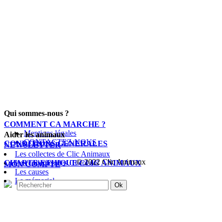
Qui sommes-nous ?
COMMENT CA MARCHE ?
Mentions légales
Aider les animaux
CONTACTEZ-NOUS
CONDITIONS GENERALES
NEWSLETTER
Les collectes de Clic Animaux
© 2022 Clic Animaux
CHARTE ETHIQUE CLIC ANIMAUX
Les collectes des Clicoeurs
MON COMPTE
Les causes
Le mémorial