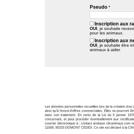
Pseudo
*
Inscription aux ra
OUI
, je souhaite recev
pour les animaux.
Inscription aux n
OUI
, je souhaite être i
animaux à aider.
Les données personnelles recueillies lors de la création d’un 
ainsi qu’à l’envoi d’offres commerciales. Elles ne pourront ê
dans son traitement. En vertu de la Loi du 6 janvier 1978 
concernant, et peut procéder éventuellement aux rectific
courrier électronique à : contact arobase clicanimaux.com 
11009, 95333 DOMONT CEDEX. Ce site est déclaré à la CNI