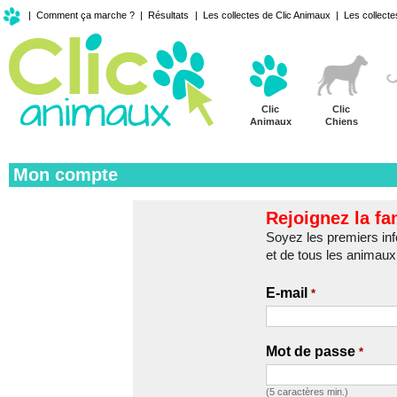
|
Comment ça marche ?
|
Résultats
|
Les collectes de Clic Animaux
|
Les collecte
Clic
Clic
Animaux
Chiens
Mon compte
Rejoignez la fa
Soyez les premiers inf
et de tous les animaux 
E-mail
*
Mot de passe
*
(5 caractères min.)