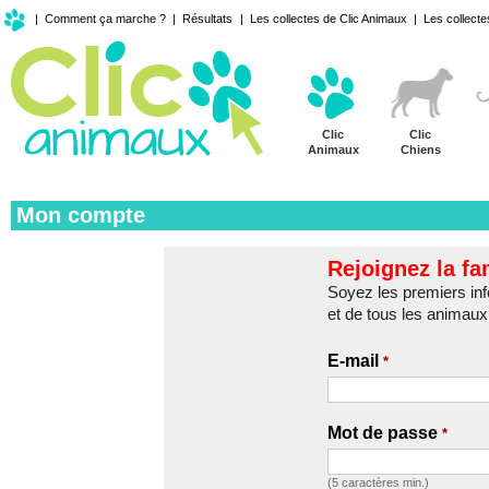
|
Comment ça marche ?
|
Résultats
|
Les collectes de Clic Animaux
|
Les collecte
Clic
Clic
Animaux
Chiens
Mon compte
Rejoignez la fa
Soyez les premiers inf
et de tous les animaux 
E-mail
*
Mot de passe
*
(5 caractères min.)