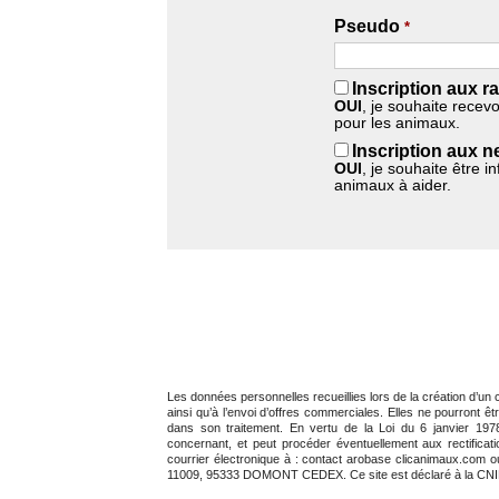
Pseudo
*
Inscription aux ra
OUI
, je souhaite recev
pour les animaux.
Inscription aux n
OUI
, je souhaite être i
animaux à aider.
Les données personnelles recueillies lors de la création d’un 
ainsi qu’à l’envoi d’offres commerciales. Elles ne pourront ê
dans son traitement. En vertu de la Loi du 6 janvier 1978 
concernant, et peut procéder éventuellement aux rectific
courrier électronique à : contact arobase clicanimaux.com 
11009, 95333 DOMONT CEDEX. Ce site est déclaré à la CNI