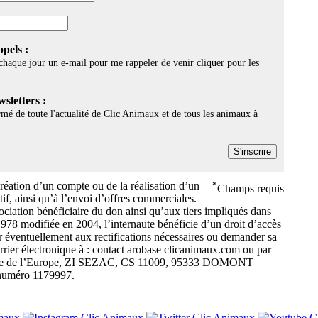
ppels :
 chaque jour un e-mail pour me rappeler de venir cliquer pour les
sletters :
ormé de toute l'actualité de Clic Animaux et de tous les animaux à
création d’un compte ou de la réalisation d’un
*
Champs requis
tif, ainsi qu’à l’envoi d’offres commerciales.
ciation bénéficiaire du don ainsi qu’aux tiers impliqués dans
1978 modifiée en 2004, l’internaute bénéficie d’un droit d’accès
r éventuellement aux rectifications nécessaires ou demander sa
rrier électronique à : contact arobase clicanimaux.com ou par
venue de l’Europe, ZI SEZAC, CS 11009, 95333 DOMONT
 numéro 1179997.