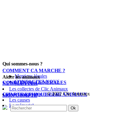
Qui sommes-nous ?
COMMENT CA MARCHE ?
Mentions légales
Aider les animaux
CONTACTEZ-NOUS
CONDITIONS GENERALES
NEWSLETTER
Les collectes de Clic Animaux
© 2022 Clic Animaux
CHARTE ETHIQUE CLIC ANIMAUX
Les collectes des Clicoeurs
MON COMPTE
Les causes
Le mémorial