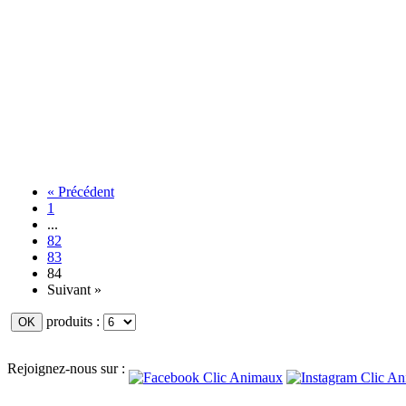
« Précédent
1
...
82
83
84
Suivant »
produits :
Rejoignez-nous sur :