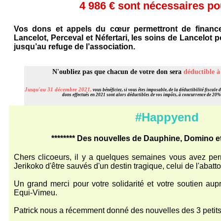
4 986 € sont nécessaires po
Vos dons et appels du cœur permettront de financer
Lancelot, Perceval et Néfertari, les soins de Lancelot p
jusqu’au refuge de l’association.
N'oubliez pas que chacun de votre don sera
déductible 
Jusqu'au 31 décembre 2021,
vous bénéficiez, si vous êtes imposable, de la déductibilité fiscale
dons effectués en 2021 sont alors déductibles de vos impôts, à concurrence de 20%
#Happyend
******** Des nouvelles de Dauphine, Domino et 
Chers clicoeurs, il y a quelques semaines vous avez pe
Jerikoko d'être sauvés d'un destin tragique, celui de l'abattoi
Un grand merci pour votre solidarité et votre soutien aupr
Equi-Vimeu.
Patrick nous a récemment donné des nouvelles des 3 petits