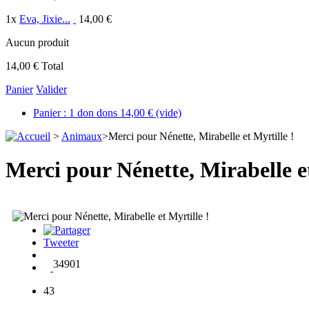
1
x
Eva, Jixie...
14,00 €
Aucun produit
14,00 €
Total
Panier
Valider
Panier :
1
don
dons
14,00 €
(vide)
>
Animaux
>
Merci pour Nénette, Mirabelle et Myrtille !
Merci pour Nénette, Mirabelle et
Tweeter
34901
43