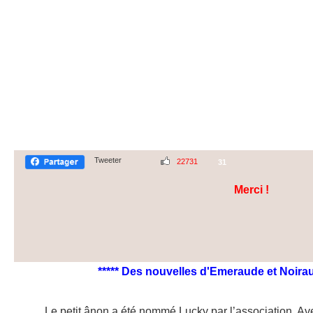
Tweeter
22731
31
Merci !
***** Des nouvelles d'Emeraude et Noirau
Le petit ânon a été nommé Lucky par l’association. Ave