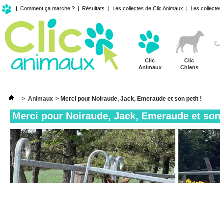
|
Comment ça marche ?
|
Résultats
|
Les collectes de Clic Animaux
|
Les collecte
Clic
Clic
Animaux
Chiens
>
Animaux
>
Merci pour Noiraude, Jack, Emeraude et son petit !
Merci pour Noiraude, Jack, Emeraude et son 