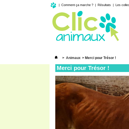
|
Comment ça marche ?
|
Résultats
|
Les colle
>
Animaux
>
Merci pour Trésor !
Merci pour Trésor !