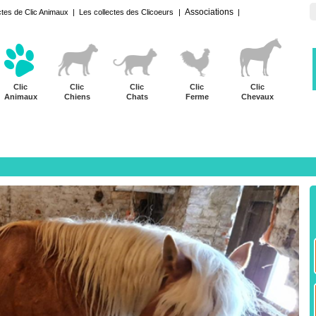
Associations
ctes de Clic Animaux
|
Les collectes des Clicoeurs
|
|
Clic
Clic
Clic
Clic
Clic
Animaux
Chiens
Chats
Ferme
Chevaux