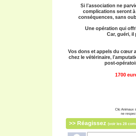
Si l’association ne parv
complications seront à 
conséquences, sans oubli
Une opération qui offr
Car, guéri, i
Vos dons et appels du cœur ai
chez le vétérinaire, l’amputat
post-opératoir
1700 eur
Clic Animaux s
ne respec
>> Réagissez
(voir les 28 co