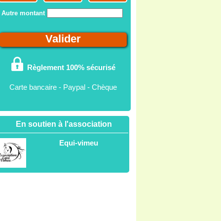
Autre montant
Règlement 100% sécurisé
Carte bancaire - Paypal - Chèque
En soutien à l'association
Equi-vimeu