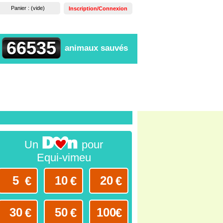
Panier :
(vide)
Inscription/Connexion
66535
animaux sauvés
Un
pour
Equi-vimeu
€
€
€
€
€
€