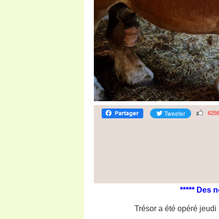
625
***** Des n
Trésor a été opéré jeudi 