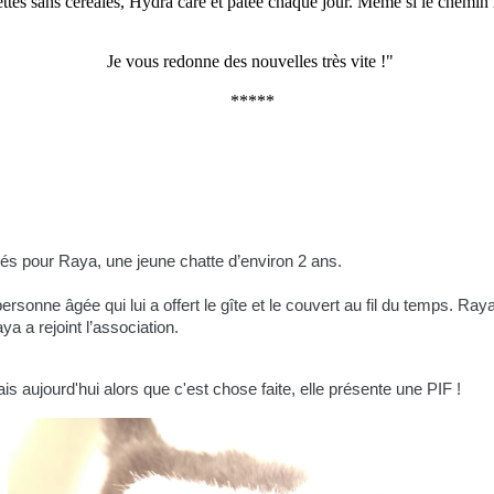
tes sans céréales, Hydra care et pâtée chaque jour. Même si le chemin r
Je vous redonne des nouvelles très vite !"
*****
tés pour Raya, une jeune chatte d’environ 2 ans.
 personne âgée qui lui a offert le gîte et le couvert au fil du temps. Ra
a a rejoint l’association.
s aujourd'hui alors que c'est chose faite, elle présente une PIF !