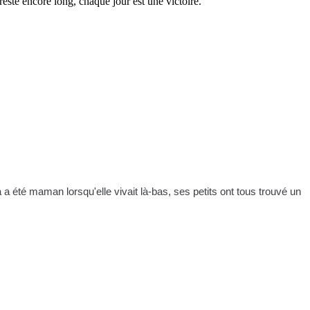
este encore long, chaque jour est une victoire.
ya a été maman lorsqu'elle vivait là-bas, ses petits ont tous trouvé un