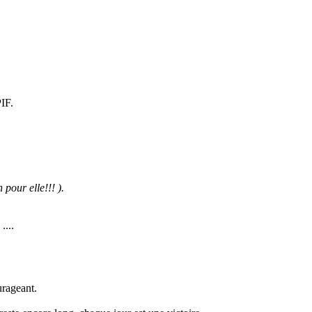
IF.
 pour elle!!! ).
....
urageant.