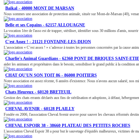
Baïkal - 40000 MONT DE MARSAN
Nous sommes une association de protection animale, située sur Mont-de-Marsan (40), venan
Belle et ses Copains - 62157 ALLOUAGNE
La vocation 1ère de l'asso est de trapper, stériliser, identifier sous 30 millions d'amis, nourrir
C'est Assez ! - 21121 FONTAINE-LES-DIJON
L’association « C’est assez ! » s’adresse à toutes les personnes concernées par la cause anima
Charlie's Animal Guardians - 62360 PONT DE BRIQUES SAINT-ET
aider les animaux et propriétaires dans le besoin; sensibiliser le grand public à la condition ani
CHAT QU'UN SON TOIT 86 - 86000 POITIERS
Notre association est assez récente, 6 années d'existence. Nous n'avons aucun salarié, nos m
Chats Heureux - 60120 BRETEUIL
Gestion des chats errants déclarés aux fins de stérilisation et adoptions, à défaut, hébergeme
CHEVAL AVENIR - 60128 PLAILLY
Fondée en 2006, l'association Cheval Avenir œuvre pour sauver les chevaux réformés destinés à
CHEVAL ESPOIR 38 - 38660 PLATEAU DES PETITES ROCHES
L'association Cheval Espoir 38 a pour but le sauvetage d'équidés malheureux, victimes de mau