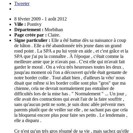
Tweeter
8 février 2009
-
1 août 2012
Ville :
Pontivy
Département :
Morbihan
Page créée par :
Claire.
Signe particulier :
Elle a été battue dès sa naissance à coup
de bâton . Elle a été abandonnée très jeune dans un grand
rond point . La SPA a pu lui venir en aide , et c'est grâce et la
SPA que j'ai pu la connaître . À l'époque , c'était comme la
meilleure amie que je n'avais pas . C'est elle qui m'avait fait
garder le moral . On a vécu très heureuses toutes les deux ,
jusqu'au moment où l'on a découvert qu'elle était gestante de
notre border collie . Tout allait bien , d'ailleurs la véto' nous
disait que même si les border collie sont plus "gros" que ma
chienne, cela ne devrait normalement pas entraîner de
difficultés lors de la mise bas . " Normalement " ... Un jour ,
elle avait des contractions qui avait l'air de la faire souffrir ,
sans qu'aucun petit ne sorte, je suis donc allée prévenir mes
parents plutôt que de veiller sur elle , ne sachant pas que cela
la bloquerai encore plus pour faire ses petits . Le lendemain ,
elle a disparu .
Ce n'est qu'un très gros résumé de sa vie , mais sachez qu'elle