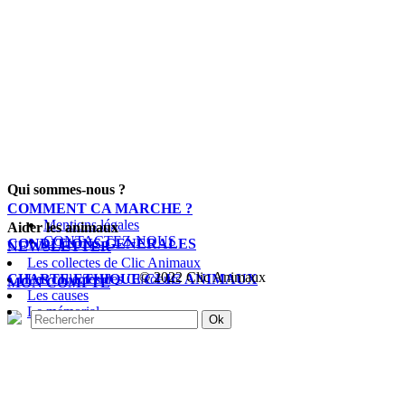
Qui sommes-nous ?
COMMENT CA MARCHE ?
Mentions légales
Aider les animaux
CONTACTEZ-NOUS
CONDITIONS GENERALES
NEWSLETTER
Les collectes de Clic Animaux
© 2022 Clic Animaux
CHARTE ETHIQUE CLIC ANIMAUX
Les collectes des Clicoeurs
MON COMPTE
Les causes
Le mémorial