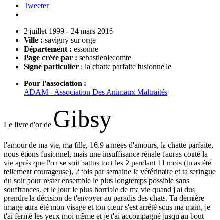
Tweeter
2 juillet 1999
-
24 mars 2016
Ville :
savigny sur orge
Département :
essonne
Page créée par :
sebastienlecomte
Signe particulier :
la chatte parfaite fusionnelle
Pour l'association :
ADAM - Association Des Animaux Maltraités
Gibsy
Le livre d'or de
l'amour de ma vie, ma fille, 16.9 années d'amours, la chatte parfaite,
nous étions fusionnel, mais une insuffisance rénale t'auras couté la
vie après que l'on se soit battus tout les 2 pendant 11 mois (tu as été
tellement courageuse), 2 fois par semaine le vétérinaire et ta seringue
du soir pour rester ensemble le plus longtemps possible sans
souffrances, et le jour le plus horrible de ma vie quand j'ai dus
prendre la décision de t'envoyer au paradis des chats. Ta dernière
image aura été mon visage et ton cœur s'est arrêté sous ma main, je
t'ai fermé les yeux moi même et je t'ai accompagné jusqu'au bout