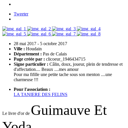
Tweeter
28 mai 2017
-
5 octobre 2017
Ville :
Houdain
Département :
Pas de Calais
Page créée par :
clicoeur_1946434715
Signe particulier :
Câlin, doux, joueur, plein de tendresse et
d'affectation.... Beaux ....mes amour
Pour ma fifille une petite tache sous son menton ....une
charmeuse !!!
Pour l'association :
LA TANIERE DES FELINS
Guimauve Et
Le livre d'or de
Yoda