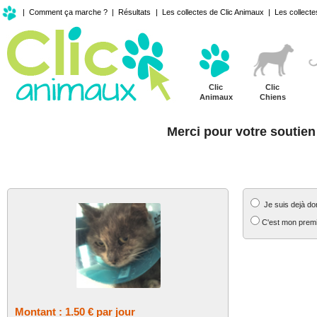
|
Comment ça marche ?
|
Résultats
|
Les collectes de Clic Animaux
|
Les collecte
Clic
Clic
Animaux
Chiens
Merci pour votre soutien
MON SOUTIEN REGULIER
MES COORD
Je suis dejà do
C'est mon premi
Montant : 1.50 € par jour