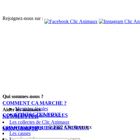
Rejoignez-nous sur :
Qui sommes-nous ?
COMMENT CA MARCHE ?
Mentions légales
Aider les animaux
CONTACTEZ-NOUS
CONDITIONS GENERALES
NEWSLETTER
Les collectes de Clic Animaux
© 2022 Clic Animaux
CHARTE ETHIQUE CLIC ANIMAUX
Les collectes des Clicoeurs
MON COMPTE
Les causes
Le mémorial