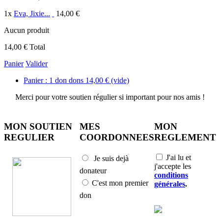
1
x
Eva, Jixie...
14,00 €
Aucun produit
14,00 €
Total
Panier
Valider
Panier :
1
don
dons
14,00 €
(vide)
Merci pour votre soutien régulier si important pour nos amis !
MON SOUTIEN
MES
MON
REGULIER
COORDONNEES
REGLEMENT
J'ai lu et
Je suis dejà
j'accepte les
donateur
conditions
C'est mon premier
générales
.
don