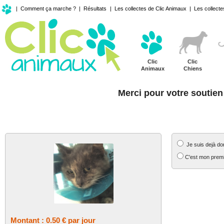
|
Comment ça marche ?
|
Résultats
|
Les collectes de Clic Animaux
|
Les collecte
Clic
Clic
Animaux
Chiens
Merci pour votre soutien
MON SOUTIEN REGULIER
MES COORD
Je suis dejà do
C'est mon premi
Montant : 0.50 € par jour