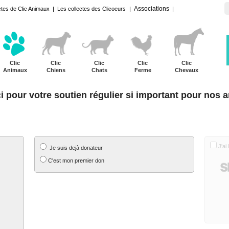
Associations
ctes de Clic Animaux
|
Les collectes des Clicoeurs
|
|
Clic
Clic
Clic
Clic
Clic
Animaux
Chiens
Chats
Ferme
Chevaux
i pour votre soutien régulier si important pour nos a
MES COORDONNEES
MO
J'ai
Je suis dejà donateur
C'est mon premier don