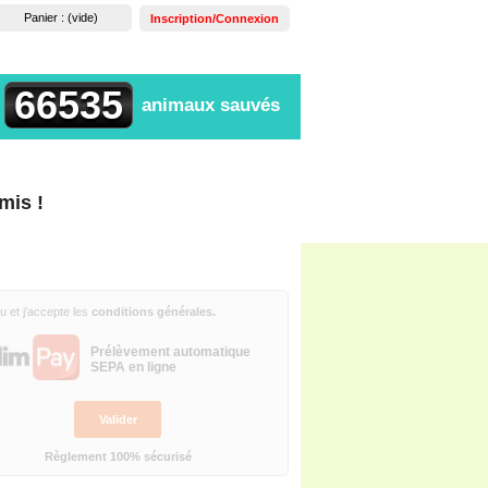
Panier :
(vide)
Inscription/Connexion
66535
animaux sauvés
mis !
N REGLEMENT
 lu et j'accepte les
conditions générales
.
Prélèvement automatique
SEPA en ligne
Valider
Règlement 100% sécurisé