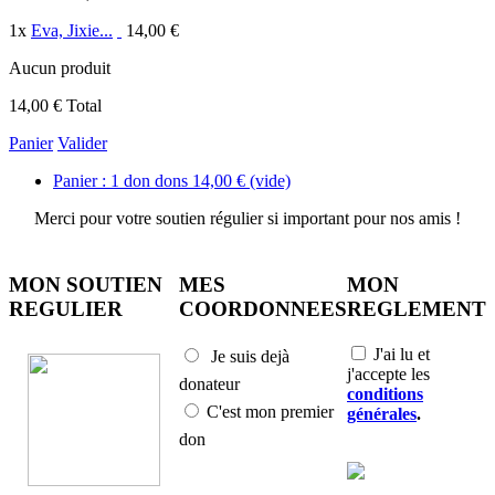
1
x
Eva, Jixie...
14,00 €
Aucun produit
14,00 €
Total
Panier
Valider
Panier :
1
don
dons
14,00 €
(vide)
Merci pour votre soutien régulier si important pour nos amis !
MON SOUTIEN
MES
MON
REGULIER
COORDONNEES
REGLEMENT
J'ai lu et
Je suis dejà
j'accepte les
donateur
conditions
C'est mon premier
générales
.
don