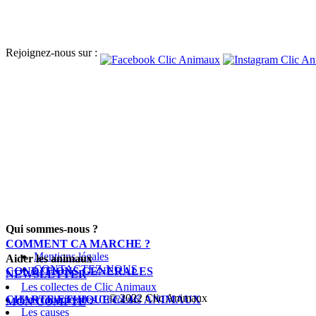
Rejoignez-nous sur :
Qui sommes-nous ?
COMMENT CA MARCHE ?
Mentions légales
Aider les animaux
CONTACTEZ-NOUS
CONDITIONS GENERALES
NEWSLETTER
Les collectes de Clic Animaux
© 2022 Clic Animaux
CHARTE ETHIQUE CLIC ANIMAUX
Les collectes des Clicoeurs
MON COMPTE
Les causes