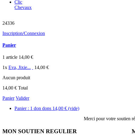
Clic
Chevaux
chevaux sauvés
24336
Inscription/Connexion
Panier
1
article
14,00 €
1
x
Eva, Jixie...
14,00 €
Aucun produit
14,00 €
Total
Panier
Valider
Panier :
1
don
dons
14,00 €
(vide)
Merci pour votre soutien ré
MON SOUTIEN REGULIER