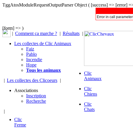
TggAtosModuleRequestOutputParser Object ( [success] => [error] =
Error in call parameter
[form] => )
|
Comment ça marche ?
|
Résultats
|
Les collectes de Clic Animaux
Faiz
Pablo
Incendie
Hope
Tous les animaux
Clic
Animaux
|
Les collectes des Clicoeurs
|
Clic
Associations
Chiens
Inscription
Recherche
Clic
Chats
|
Clic
Ferme