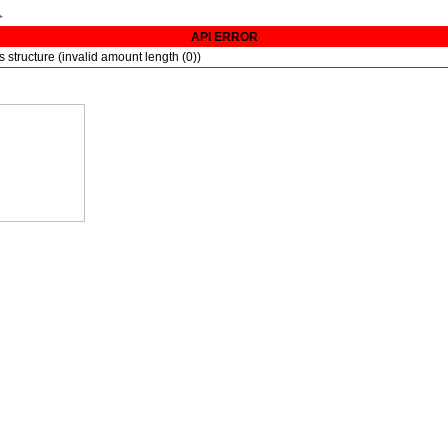
>
API ERROR
s structure (invalid amount length (0))