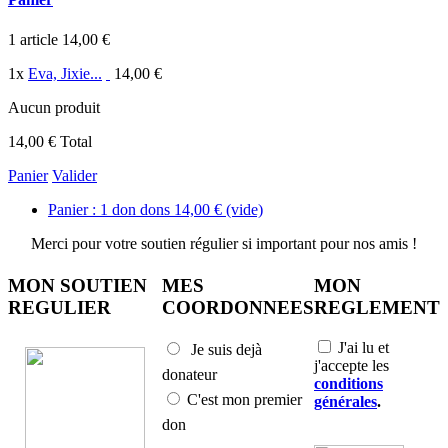
1
article
14,00 €
1
x
Eva, Jixie...
14,00 €
Aucun produit
14,00 €
Total
Panier
Valider
Panier :
1
don
dons
14,00 €
(vide)
Merci pour votre soutien régulier si important pour nos amis !
MON SOUTIEN
MES
MON
REGULIER
COORDONNEES
REGLEMENT
J'ai lu et
Je suis dejà
j'accepte les
donateur
conditions
C'est mon premier
générales
.
don