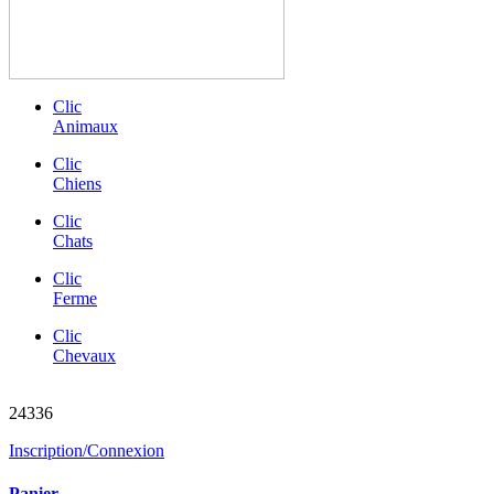
Clic
Animaux
Clic
Chiens
Clic
Chats
Clic
Ferme
Clic
Chevaux
chevaux sauvés
24336
Inscription/Connexion
Panier