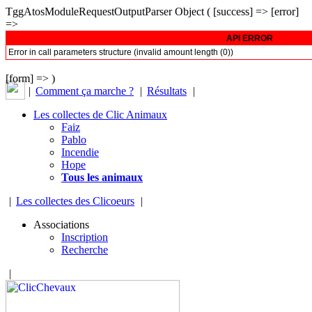
TggAtosModuleRequestOutputParser Object ( [success] => [error]
=>
API ERROR
Error in call parameters structure (invalid amount length (0))
[form] => )
|
Comment ça marche ?
|
Résultats
|
Les collectes de Clic Animaux
Faiz
Pablo
Incendie
Hope
Tous les animaux
|
Les collectes des Clicoeurs
|
Associations
Inscription
Recherche
|