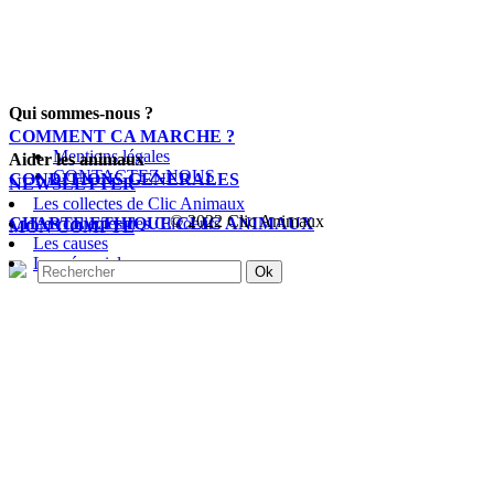
Qui sommes-nous ?
COMMENT CA MARCHE ?
Mentions légales
Aider les animaux
CONTACTEZ-NOUS
CONDITIONS GENERALES
NEWSLETTER
Les collectes de Clic Animaux
© 2022 Clic Animaux
CHARTE ETHIQUE CLIC ANIMAUX
Les collectes des Clicoeurs
MON COMPTE
Les causes
Le mémorial