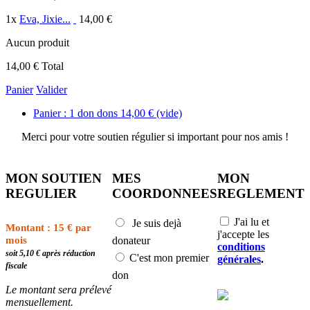
1
x
Eva, Jixie...
14,00 €
Aucun produit
14,00 €
Total
Panier
Valider
Panier :
1
don
dons
14,00 €
(vide)
Merci pour votre soutien régulier si important pour nos amis !
MON SOUTIEN
MES
MON
REGULIER
COORDONNEES
REGLEMENT
J'ai lu et
Je suis dejà
Montant : 15 € par
j'accepte les
mois
donateur
conditions
soit 5,10 € après réduction
C'est mon premier
générales
.
fiscale
don
Le montant sera prélevé
mensuellement.