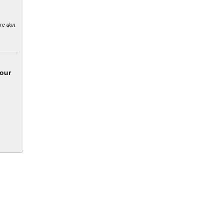
tre don
sour