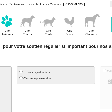
Associations
ctes de Clic Animaux
|
Les collectes des Clicoeurs
|
|
Clic
Clic
Clic
Clic
Clic
Animaux
Chiens
Chats
Ferme
Chevaux
i pour votre soutien régulier si important pour nos a
MES COORDONNEES
MO
J'ai
Je suis dejà donateur
C'est mon premier don