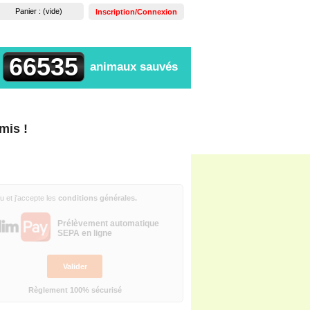
Panier :
(vide)
Inscription/Connexion
66535
animaux sauvés
mis !
N REGLEMENT
 lu et j'accepte les
conditions générales
.
Prélèvement automatique
SEPA en ligne
Valider
Règlement 100% sécurisé