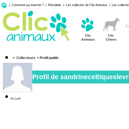
|
Comment ça marche ?
|
Résultats
|
Les collectes de Clic Animaux
|
Les collecte
Clic
Clic
Animaux
Chiens
>
Collecteurs
>
Profil public
Profil de
sandrineceltiqueslevr
Accueil