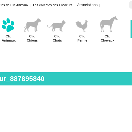
Associations
ctes de Clic Animaux
|
Les collectes des Clicoeurs
|
|
Clic
Clic
Clic
Clic
Clic
Animaux
Chiens
Chats
Ferme
Chevaux
eur_887895840