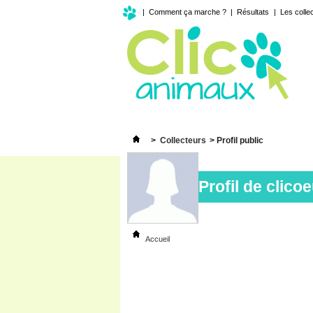
|
Comment ça marche ?
|
Résultats
|
Les colle
>
Collecteurs
>
Profil public
Profil de
clico
Accueil