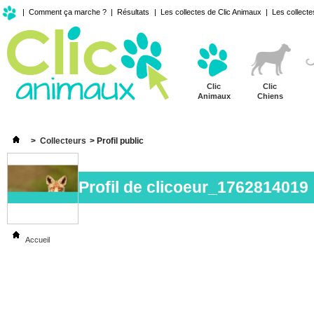
|
Comment ça marche ?
|
Résultats
|
Les collectes de Clic Animaux
|
Les collecte
Clic
Clic
Animaux
Chiens
>
Collecteurs
>
Profil public
Profil de
clicoeur_1762814019
Accueil