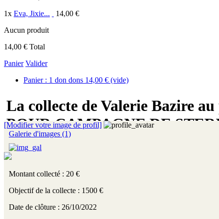
1
x
Eva, Jixie...
14,00 €
Aucun produit
14,00 €
Total
Panier
Valider
Panier :
1
don
dons
14,00 €
(vide)
La collecte de Valerie Bazire a
POUR CAMPAGNE DE STERI
[Modifier votre image de profil]
Galerie d'images (1)
Montant collecté : 20 €
Objectif de la collecte : 1500 €
Date de clôture : 26/10/2022