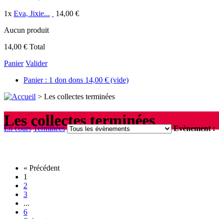
1
x
Eva, Jixie...
14,00 €
Aucun produit
14,00 €
Total
Panier
Valider
Panier :
1
don
dons
14,00 €
(vide)
>
Les collectes terminées
Les collectes terminées
En cours
Terminées
Evènement :
« Précédent
1
2
3
...
6