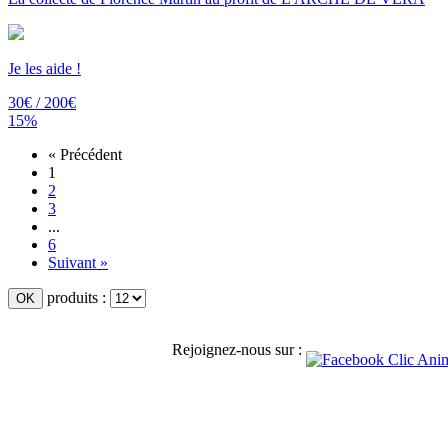
Je les aide !
30€ / 200€
15%
« Précédent
1
2
3
...
6
Suivant »
produits :
Rejoignez-nous sur :