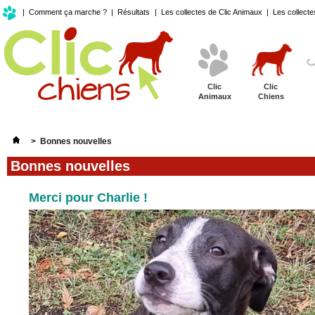
|
Comment ça marche ?
|
Résultats
|
Les collectes de Clic Animaux
|
Les collecte
Clic
Clic
Animaux
Chiens
>
Bonnes nouvelles
Bonnes nouvelles
Merci pour Charlie !