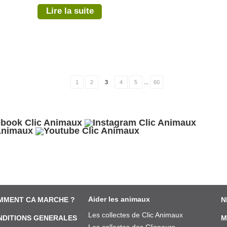
Lire la suite
1
2
3
4
5
...
60
Aider les animaux
MMENT CA MARCHE ?
N
Les collectes de Clic Animaux
NDITIONS GENERALES
M