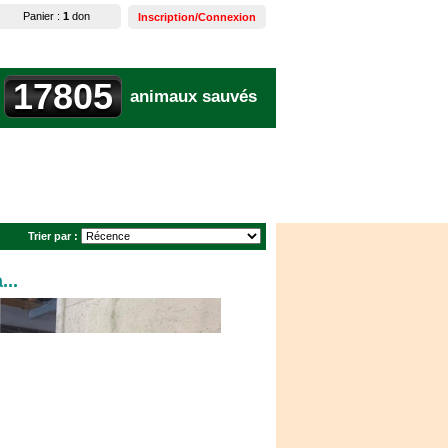
Panier :
1
don
Inscription/Connexion
17805
animaux sauvés
Trier par :
..