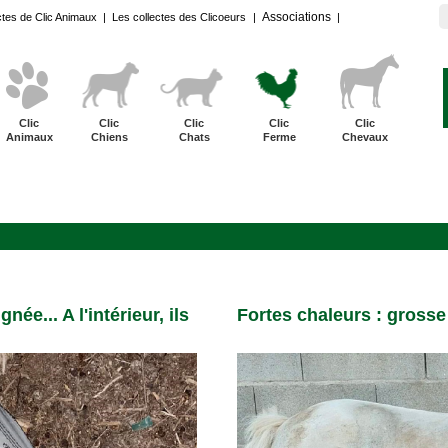
Associations
ctes de Clic Animaux
|
Les collectes des Clicoeurs
|
|
Clic
Clic
Clic
Clic
Clic
Animaux
Chiens
Chats
Ferme
Chevaux
née... A l'intérieur, ils
Fortes chaleurs : grosse