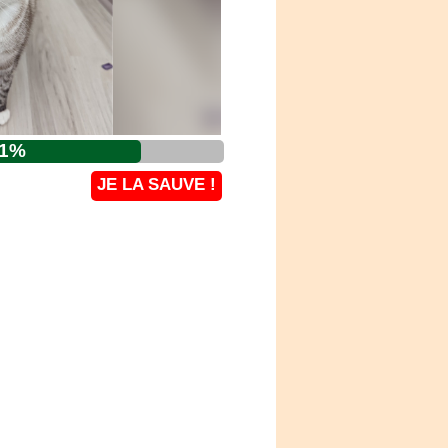
1
%
JE LA SAUVE !