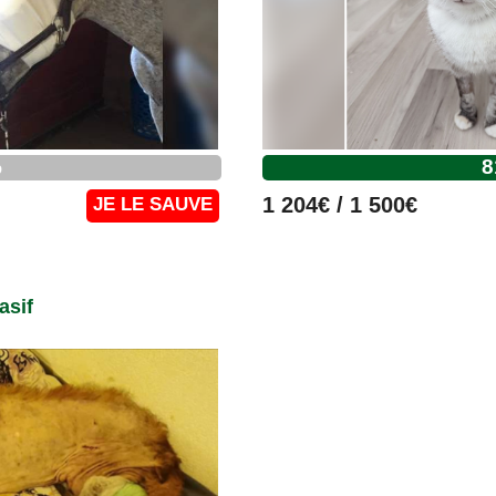
%
8
1 204€ / 1 500€
JE LE SAUVE
asif