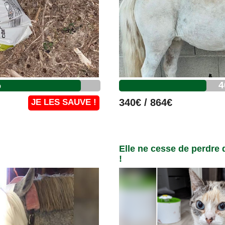
%
4
340€ / 864€
JE LES SAUVE !
Elle ne cesse de perdre 
!