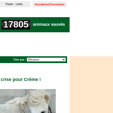
Panier :
(vide)
Inscription/Connexion
17805
animaux sauvés
Trier par :
 crise pour Crème !