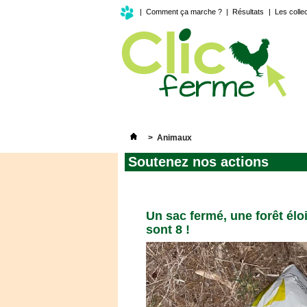
|
Comment ça marche ?
|
Résultats
|
Les colle
>
Animaux
Soutenez nos actions
Un sac fermé, une forêt éloig
sont 8 !