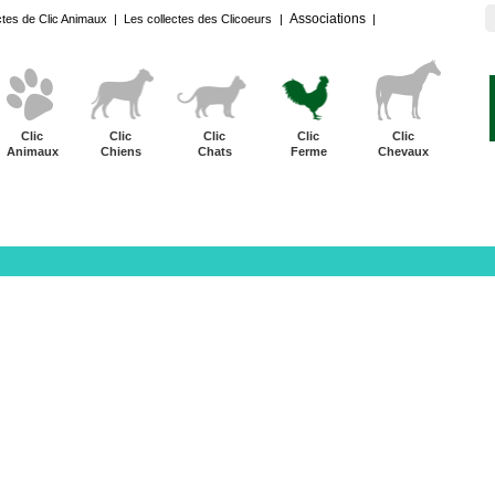
Associations
ctes de Clic Animaux
|
Les collectes des Clicoeurs
|
|
Clic
Clic
Clic
Clic
Clic
Animaux
Chiens
Chats
Ferme
Chevaux