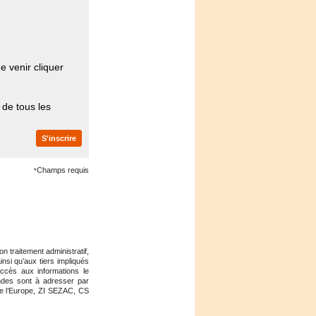
e venir cliquer
 de tous les
Champs requis
*
n traitement administratif,
insi qu’aux tiers impliqués
accès aux informations le
ndes sont à adresser par
de l’Europe, ZI SEZAC, CS