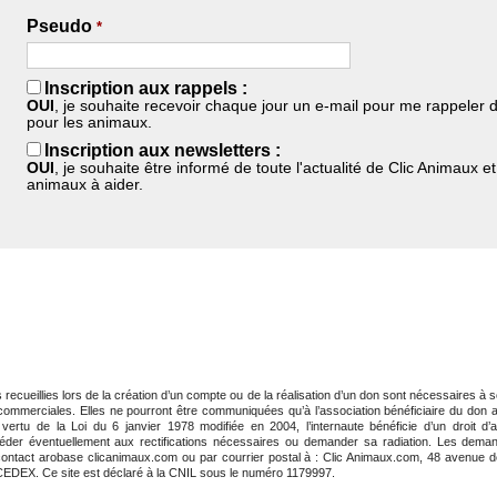
Pseudo
*
Inscription aux rappels :
OUI
, je souhaite recevoir chaque jour un e-mail pour me rappeler d
pour les animaux.
Inscription aux newsletters :
OUI
, je souhaite être informé de toute l'actualité de Clic Animaux et
animaux à aider.
ecueillies lors de la création d’un compte ou de la réalisation d’un don sont nécessaires à so
s commerciales. Elles ne pourront être communiquées qu’à l’association bénéficiaire du don a
vertu de la Loi du 6 janvier 1978 modifiée en 2004, l’internaute bénéficie d’un droit d’
céder éventuellement aux rectifications nécessaires ou demander sa radiation. Les dema
: contact arobase clicanimaux.com ou par courrier postal à : Clic Animaux.com, 48 avenue 
EX. Ce site est déclaré à la CNIL sous le numéro 1179997.