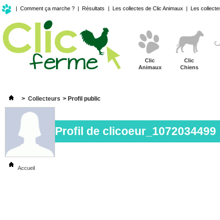
|
Comment ça marche ?
|
Résultats
|
Les collectes de Clic Animaux
|
Les collecte
Clic
Clic
Animaux
Chiens
>
Collecteurs
>
Profil public
Profil de
clicoeur_1072034499
Accueil