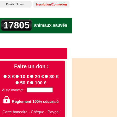
Panier :
1
don
Inscription/Connexion
17805
animaux sauvés
Faire un don :
3 €
10 €
20 €
30 €
50 €
100 €
Autre montant :
Règlement 100% sécurisé
Carte bancaire - Chèque - Paypal