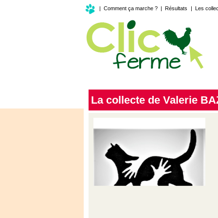
|
Comment ça marche ?
|
Résultats
|
Les colle
La collecte de Valerie B