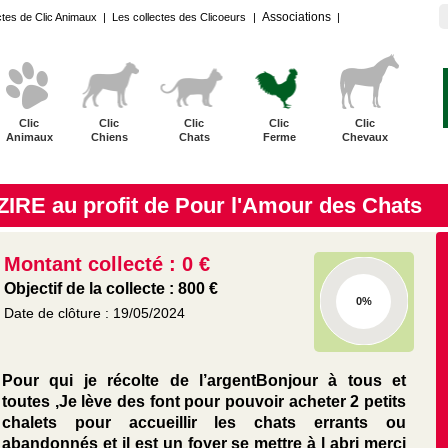
Associations
ctes de Clic Animaux
|
Les collectes des Clicoeurs
|
|
Clic
Clic
Clic
Clic
Clic
Animaux
Chiens
Chats
Ferme
Chevaux
AZIRE au profit de Pour l'Amour des Chats
Montant collecté : 0 €
Objectif de la collecte : 800 €
0%
Date de clôture : 19/05/2024
Pour qui je récolte de l’argentBonjour à tous et
toutes ,Je lève des font pour pouvoir acheter 2 petits
chalets pour accueillir les chats errants ou
abandonnés et il est un foyer se mettre à l abri merci