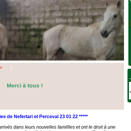
80
3
Merci à tous !
lles de
Nefertari et Perceval 23 01 22 *****
arrivés dans leurs nouvelles famillles et ont le droit à une