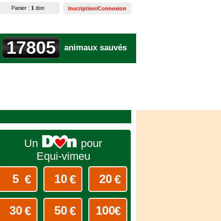
Panier :
1
don
Inscription/Connexion
17805
animaux sauvés
Un
pour
Equi-vimeu
€
€
€
€
€
€