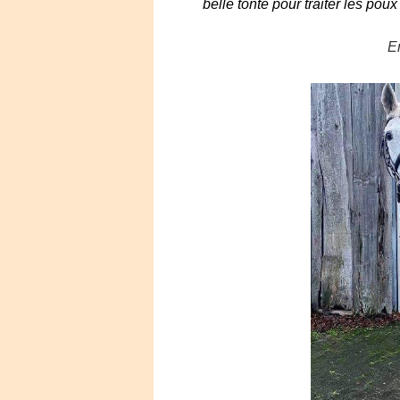
belle tonte pour traiter les po
E