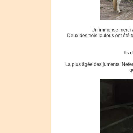
Un immense merci au
Deux des trois loulous ont été te
Ils 
La plus âgée des juments, Nefert
q