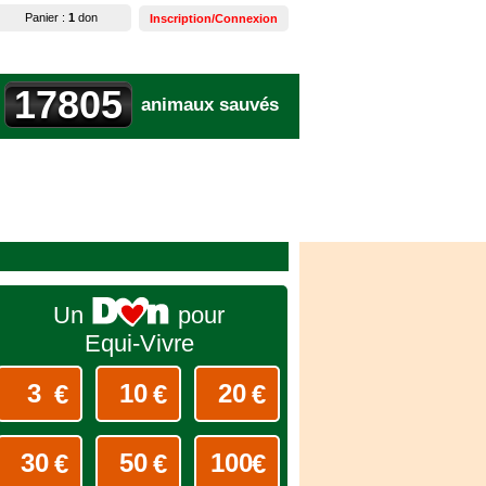
Panier :
1
don
Inscription/Connexion
17805
animaux sauvés
Un
pour
Equi-Vivre
€
€
€
€
€
€