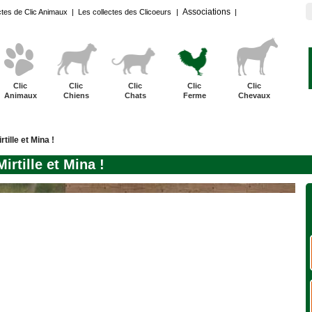
Associations
ctes de Clic Animaux
|
Les collectes des Clicoeurs
|
|
Clic
Clic
Clic
Clic
Clic
Animaux
Chiens
Chats
Ferme
Chevaux
rtille et Mina !
irtille et Mina !