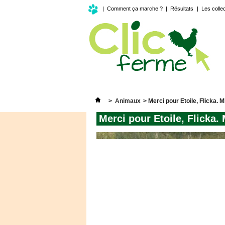
|
Comment ça marche ?
|
Résultats
|
Les colle
>
Animaux
>
Merci pour Etoile, Flicka. Mi
Merci pour Etoile, Flicka. M