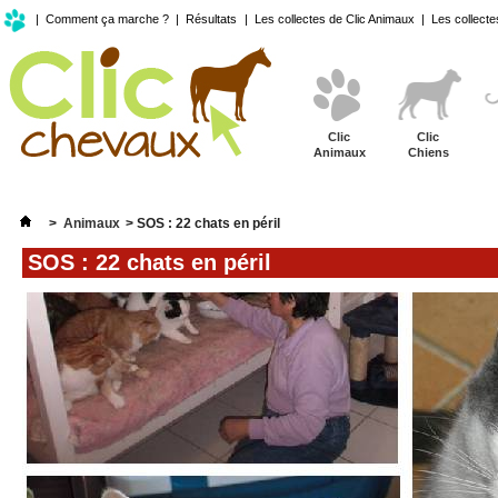
|
Comment ça marche ?
|
Résultats
|
Les collectes de Clic Animaux
|
Les collecte
Clic
Clic
Animaux
Chiens
>
Animaux
>
SOS : 22 chats en péril
SOS : 22 chats en péril