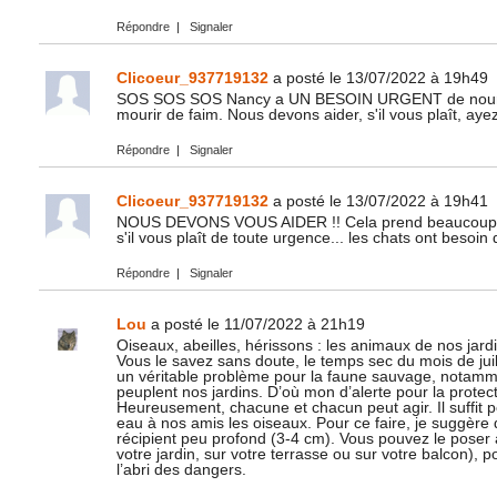
Répondre
|
Signaler
Clicoeur_937719132
a posté le 13/07/2022 à 19h49
SOS SOS SOS Nancy a UN BESOIN URGENT de nourritur
mourir de faim. Nous devons aider, s'il vous plaît, ay
Répondre
|
Signaler
Clicoeur_937719132
a posté le 13/07/2022 à 19h41
NOUS DEVONS VOUS AIDER !! Cela prend beaucoup tro
s'il vous plaît de toute urgence... les chats ont besoin 
Répondre
|
Signaler
Lou
a posté le 11/07/2022 à 21h19
Oiseaux, abeilles, hérissons : les animaux de nos jardi
Vous le savez sans doute, le temps sec du mois de juil
un véritable problème pour la faune sauvage, notamm
peuplent nos jardins. D’où mon d’alerte pour la protec
Heureusement, chacune et chacun peut agir. Il suffit p
eau à nos amis les oiseaux. Pour ce faire, je suggère 
récipient peu profond (3-4 cm). Vous pouvez le poser
votre jardin, sur votre terrasse ou sur votre balcon), po
l’abri des dangers.