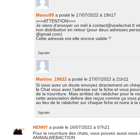
Marsu95
a posté le 17/07/2022 à 19h17
===ATTENTION===
Je viens d'envoyer un mél à
contact@vivelechat.fr
et
non distribution en retour (pour deux adresses pers
@gmail.com)
Cette adresse est-elle encore valide ?
Signaler
Martine_19822
a posté le 27/07/2022 à 21h11
Si vous avez un doute envoyez directement un chèqu
le Chat vous avez l’adresse sur la fiche et vous pou
de la nourriture. Mais arrêtez de rabâcher pour le re
cette association delivre des reçus comme ça vous p
au lieu de le rabâcher sur chaque fiche et nuire à la 
Signaler
HENNY
a posté le 16/07/2022 à 07h21
Pour la nourriture des chats, vous pouvez aussi vous i
ANIMALWEBACTION