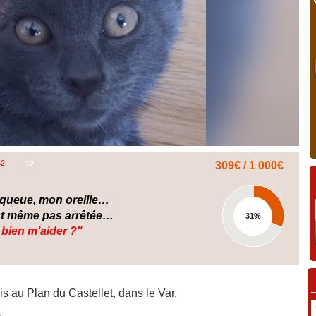
52
12
309€ / 1 000€
 queue, mon oreille…
est même pas arrêtée…
31%
 bien m’aider ?"
vis au Plan du Castellet, dans le Var.