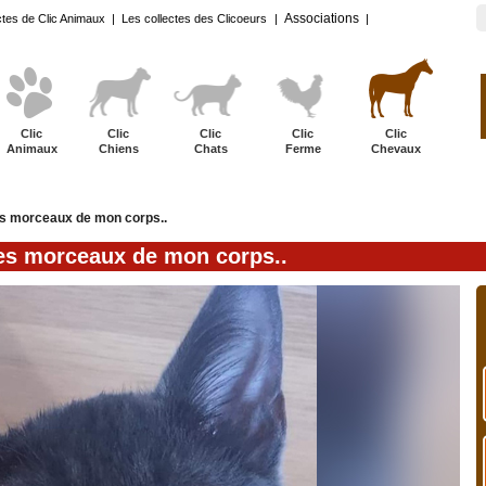
Associations
ctes de Clic Animaux
|
Les collectes des Clicoeurs
|
|
Clic
Clic
Clic
Clic
Clic
Animaux
Chiens
Chats
Ferme
Chevaux
s morceaux de mon corps..
es morceaux de mon corps..