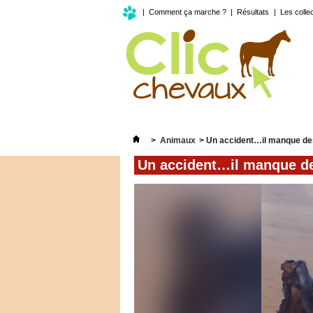
|
Comment ça marche ?
|
Résultats
|
Les colle
>
Animaux
>
Un accident…il manque de
Un accident…il manque d