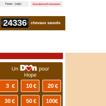
Panier :
(vide)
Inscription/Connexion
24336
chevaux sauvés
Un
pour
Hope
€
€
€
€
€
€