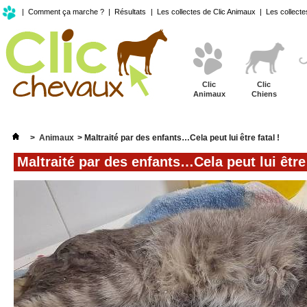
|
Comment ça marche ?
|
Résultats
|
Les collectes de Clic Animaux
|
Les collecte
Clic
Clic
Animaux
Chiens
>
Animaux
>
Maltraité par des enfants…Cela peut lui être fatal !
Maltraité par des enfants…Cela peut lui être 