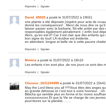
Répondre
|
Signaler
David_65020
a posté le 31/07/2022 à 19h51
une plainte a été déposée j'espère pour acte de cruau
donné les conséquences! . Merci de nous dire ce qu'il e
laisser passer avec la barbarie, fût-elle actée par des 
responsables également pénalement. ( enfin tout dép
Alors, qu'en est-il? Car il est clair que des enfants qu
bon signe du tout! LA récidive est évidente...
en attendant, longue et belle vie à cette pauvre chatte
Répondre
|
Signaler
Mimine
a posté le 31/07/2022 à 16h10
Les enfants n'en sont plus ,de nos jours ce sont des 
Répondre
|
Signaler
Clicoeur_1631104499
a posté le 31/07/2022 à 15h41
May the Lord bless you all !!!!!Vous êtes des anges qu
en grande détresse et c'est tout à votre honneur....
Bibicha qui semble plus en forme et bc moins souffra
xxxxxxxxxxxxxx Et que la Vie se charge de ces jeunes
pourritures sur la planète.........