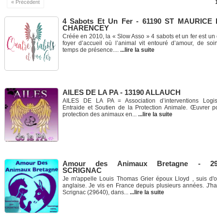
« Précédent
4 Sabots Et Un Fer - 61190 ST MAURICE
CHARENCEY
Créée en 2010, la « Slow Asso » 4 sabots et un fer est un
foyer d’accueil où l’animal vit entouré d’amour, de soi
temps de présence....
...lire la suite
AILES DE LA PA - 13190 ALLAUCH
AILES DE LA PA = Association d’interventions Logist
Entraide et Soutien de la Protection Animale. Œuvrer p
protection des animaux en...
...lire la suite
Amour des Animaux Bretagne - 29
SCRIGNAC
Je m'appelle Louis Thomas Grier époux Lloyd , suis d'o
anglaise. Je vis en France depuis plusieurs années. J'ha
Scrignac (29640), dans...
...lire la suite