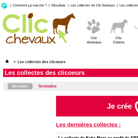
|
Comment ça marche ?
|
Résultats
|
Les collectes de Clic Animaux
|
Les collecte
Clic
Clic
Animaux
Chiens
>
Les collectes des clicoeurs
Les collectes des clicoeurs
En cours
Terminées
Je crée
Les dernières collectes :
La collecte de Katia Moni au profit de SP