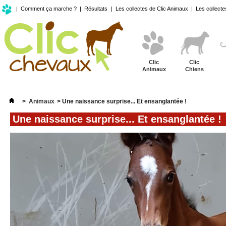
|
Comment ça marche ?
|
Résultats
|
Les collectes de Clic Animaux
|
Les collecte
Clic
Clic
Animaux
Chiens
>
Animaux
>
Une naissance surprise... Et ensanglantée !
Une naissance surprise... Et ensanglantée !