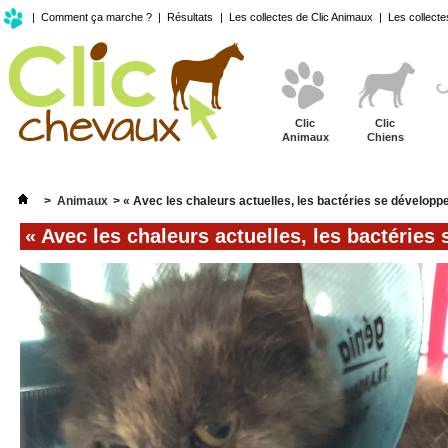
|
Comment ça marche ?
|
Résultats
|
Les collectes de Clic Animaux
|
Les collecte
Clic
Clic
Animaux
Chiens
>
Animaux
>
« Avec les chaleurs actuelles, les bactéries se développen
« Avec les chaleurs actuelles, les bactéries 