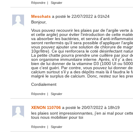
Répondre
|
Signaler
Meschats
a posté le 22/07/2022 à 01h24
Bonjour,
Vous pouvez recouvrir les plaies par de l'argile verte à
et cette argile) pour éviter l'introduction de cette mati
va absorber les bactéries, et servira d'anti-inflammato
seront renfermés qu'il sera possible d'appliquer l'argi
vous pouvez ajouter une solution de chlorure de magné
10gr/litre). Ce qui renforcera le coté désinfectant natur
La petite chatte pourra prendre une cuillère par jour d
son organisme immunitaire interne. Après, s'il y' a des 
bien de lui donner de la vitamine D3 (1000 UI ou 5000 U
que c'est guéri. Par contre, vous pouvez lui donner de 
calcium surtout s'il y a des dépôts mais là il faudra le
malgré le surplus de calcium. Donc, restez sur les pre
Cordialement
Répondre
|
Signaler
XENON 110706
a posté le 20/07/2022 à 18h19
les plaies sont impressionnantes, j'en ai mal pour cet
tous nous mobiliser pour toi
Répondre
|
Signaler