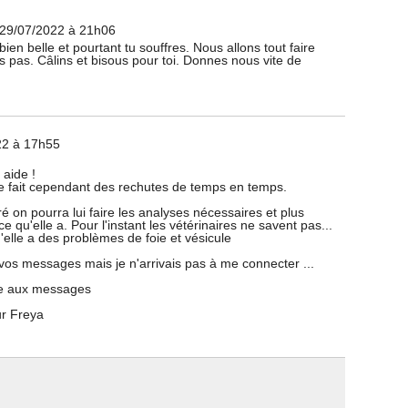
 29/07/2022 à 21h06
ien belle et pourtant tu souffres. Nous allons tout faire
s pas. Câlins et bisous pour toi. Donnes nous vite de
22 à 17h55
aide !
e fait cependant des rechutes de temps en temps.
ré on pourra lui faire les analyses nécessaires et plus
 qu'elle a. Pour l'instant les vétérinaires ne savent pas...
lle a des problèmes de foie et vésicule
 vos messages mais je n'arrivais pas à me connecter ...
re aux messages
ur Freya