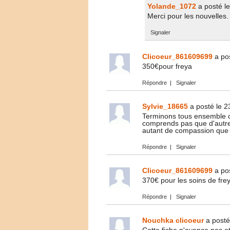
Yolande_1072
a posté l
Merci pour les nouvelles.
Signaler
Clicoeur_861609699
a po
350€pour freya
Répondre
|
Signaler
Sylvie_18665
a posté le 2
Terminons tous ensemble ce
comprends pas que d'autres
autant de compassion que 
Répondre
|
Signaler
Clicoeur_861609699
a po
370€ pour les soins de f
Répondre
|
Signaler
Nouchka clicoeur
a posté