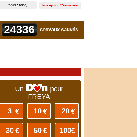
Panier :
(vide)
Inscription/Connexion
24336
chevaux sauvés
Un
pour
FREYA
€
€
€
€
€
€