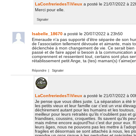
LaConfreriedesTiVieux
a posté le 21/07/2022 à 2
Merci pour elle.
Signaler
Isabelle_18670
a posté le 20/07/2022 à 23h50
Emeraude n'a pas supporté d'être séparée de son huma
de l'association tellement dévouée et aimante, mais t
déclenchée à mon changement de vie. Ce serait bien de
passé et de faire appel si besoin à la communication 
comprennent et ressentent tout, certains sont plus sen
rétablissement petit Ange, ta (tes) maman(s) t'aime(en
Répondre
|
Signaler
LaConfreriedesTiVieux
a posté le 21/07/2022 à 0
Je pense que vous dites juste. La séparation a été t
les petits vieux et leur famille car c'est un vrai élevag
déchirement autant pour les humains et les toutous, il
meilleur pour leurs retraités qu'ils n'oublient pas et 
friandises, coussins, croquettes. Ils savent qu'ils peuv
mais même encore aujourd'hui c'est dur pour eux. R
leurs âges, nous ne pouvons pas les mettre à l'adopti
fragiles et désormais se sont attachés à nous, les pla
prendre un gros risque à les perturber et précipiter le