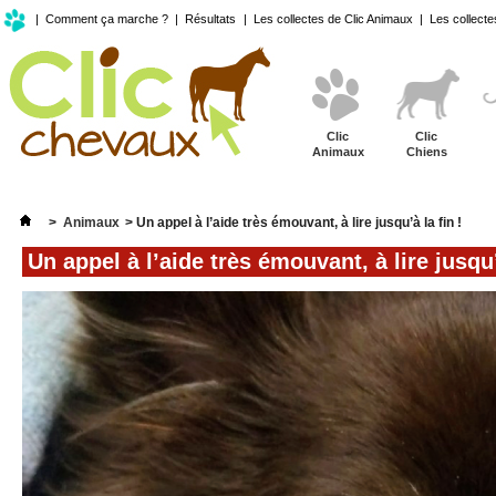
|
Comment ça marche ?
|
Résultats
|
Les collectes de Clic Animaux
|
Les collecte
Clic
Clic
Animaux
Chiens
>
Animaux
>
Un appel à l’aide très émouvant, à lire jusqu’à la fin !
Un appel à l’aide très émouvant, à lire jusqu’